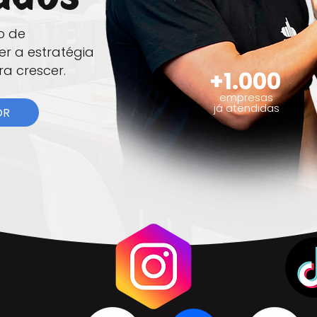
o de
er a estratégia
a crescer.
+1.000
empresas
já atendidas
OR