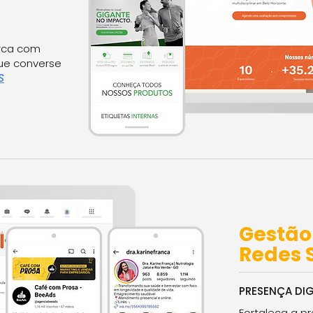
rca com
ue converse
S
Gestão
Redes 
PRESENÇA DIG
Fortaleça a p