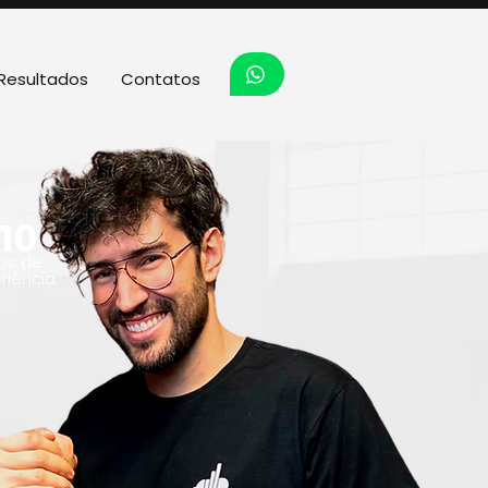
Resultados
Contatos
10
os de
riência