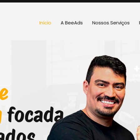
Início
A BeeAds
Nossos Serviços
+
an
expe
e
g
focada
ados