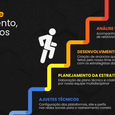
e
nto,
os