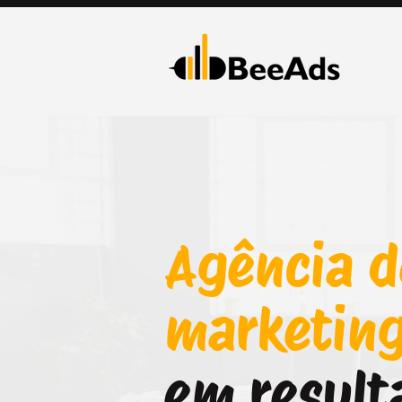
Agência d
marketin
em result